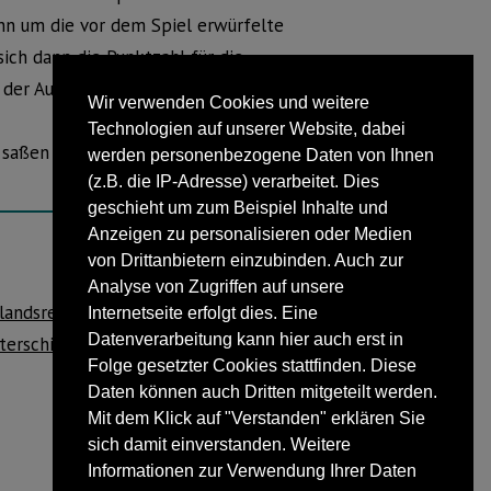
nn um die vor dem Spiel erwürfelte
sich dann die Punktzahl für die
der Auswahl seines Preises, war in
Wir verwenden Cookies und weitere
Technologien auf unserer Website, dabei
aßen alle noch bei Grillgut und kühlen
werden personenbezogene Daten von Ihnen
(z.B. die IP-Adresse) verarbeitet. Dies
geschieht um zum Beispiel Inhalte und
Anzeigen zu personalisieren oder Medien
von Drittanbietern einzubinden. Auch zur
NÄCHSTER BEITRAG
Analyse von Zugriffen auf unsere
landsreise-Krankenversicherung: Enorme
Internetseite erfolgt dies. Eine
Datenverarbeitung kann hier auch erst in
nterschiede beim Schutz für Globetrotter
Folge gesetzter Cookies stattfinden. Diese
Daten können auch Dritten mitgeteilt werden.
Mit dem Klick auf "Verstanden" erklären Sie
sich damit einverstanden. Weitere
Informationen zur Verwendung Ihrer Daten