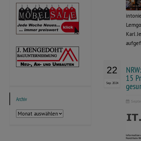
intoni
Lemgo.
Karl J
aufgef
NRW:
22
15 P
Sep. 2024
gesu
Archiv
Septe
Archiv