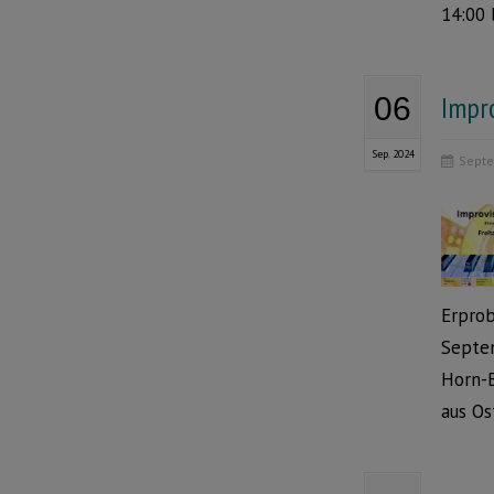
14:00 
Impr
06
Sep. 2024
Septe
Erprob
Septem
Horn-B
aus Os