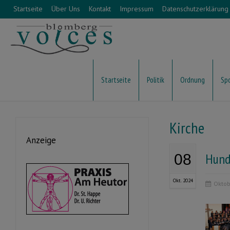
Startseite
Über Uns
Kontakt
Impressum
Datenschutzerklärung
Startseite
Politik
Ordnung
Sp
Kirche
Anzeige
Hund
08
Okt. 2024
Oktob