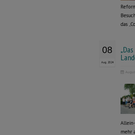
Reform
Besuch
das „C
„Das
08
Lande
Aug. 2024
Augus
Allein
mehr a