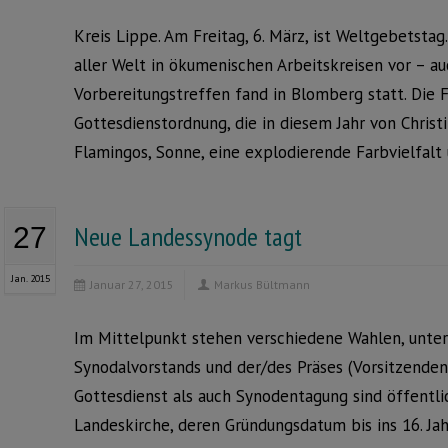
Kreis Lippe. Am Freitag, 6. März, ist Weltgebetstag.
aller Welt in ökumenischen Arbeitskreisen vor – auc
Vorbereitungstreffen fand in Blomberg statt. Die F
Gottesdienstordnung, die in diesem Jahr von Chris
Flamingos, Sonne, eine explodierende Farbvielfalt
Neue Landessynode tagt
27
Jan. 2015
Januar 27, 2015
Markus Bültmann
Im Mittelpunkt stehen verschiedene Wahlen, unter
Synodalvorstands und der/des Präses (Vorsitzende
Gottesdienst als auch Synodentagung sind öffentli
Landeskirche, deren Gründungsdatum bis ins 16. Jah