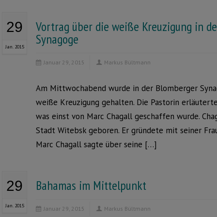
Vortrag über die weiße Kreuzigung in d
29
Synagoge
Jan. 2015
Januar 29, 2015
Markus Bültmann
Am Mittwochabend wurde in der Blomberger Synago
weiße Kreuzigung gehalten. Die Pastorin erläuterte
was einst von Marc Chagall geschaffen wurde. Chag
Stadt Witebsk geboren. Er gründete mit seiner Frau
Marc Chagall sagte über seine […]
Bahamas im Mittelpunkt
29
Jan. 2015
Januar 29, 2015
Markus Bültmann