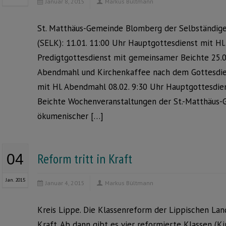
Januar 8, 2015
Markus Bültmann
St. Matthäus-Gemeinde Blomberg der Selbständige
(SELK): 11.01. 11:00 Uhr Hauptgottesdienst mit Hl
Predigtgottesdienst mit gemeinsamer Beichte 25.0
Abendmahl und Kirchenkaffee nach dem Gottesdien
mit Hl. Abendmahl 08.02. 9:30 Uhr Hauptgottesdi
Beichte Wochenveranstaltungen der St.-Matthäus-
ökumenischer […]
Reform tritt in Kraft
04
Jan. 2015
Januar 4, 2015
Markus Bültmann
Kreis Lippe. Die Klassenreform der Lippischen Land
Kraft. Ab dann gibt es vier reformierte Klassen (Ki