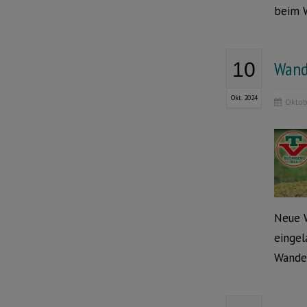
beim W
Wand
10
Okt. 2024
Oktob
Neue W
eingel
Wander