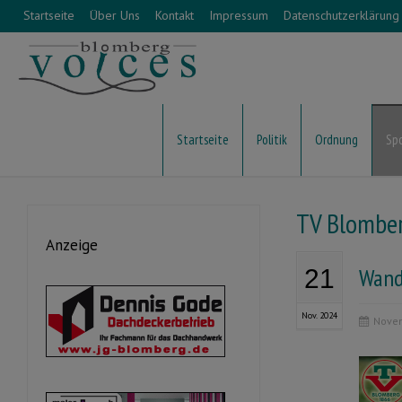
Startseite
Über Uns
Kontakt
Impressum
Datenschutzerklärung
Startseite
Politik
Ordnung
Sp
TV Blombe
Anzeige
Wand
21
Nov. 2024
Novem