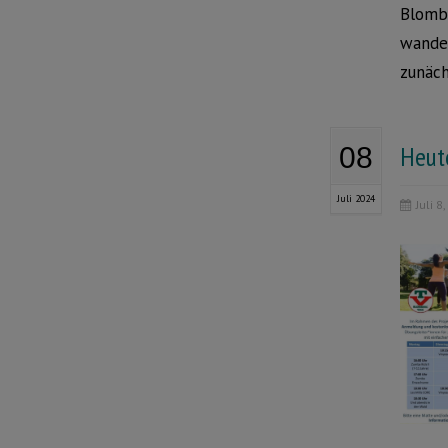
Blombe
wander
zunäch
Heut
08
Juli 2024
Juli 8