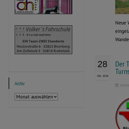
Neue W
eingel
Wander
Der 
28
Turn
Okt. 2024
Archiv
Oktob
Archiv