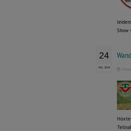
leiden
Show v
Wand
24
Okt. 2024
Oktob
Höxter
Teilna