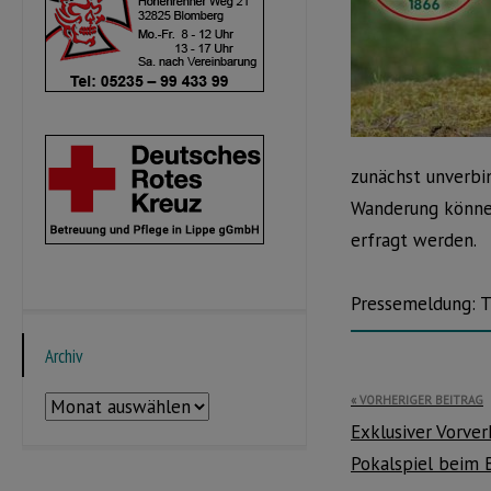
zunächst unverbi
Wanderung können
erfragt werden.
Pressemeldung: 
Archiv
Beitragsnavi
VORHERIGER BEITRAG
Archiv
Exklusiver Vorver
Pokalspiel beim 