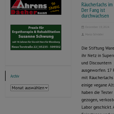
Räucherlachs im
Der Fang ist
durchwachsen
Dezember 19, 2024
Marco Schröder
Die Stiftung War
ihr Netz in Supe
und Discountern
ausgeworfen. 17 
Archiv
mit Räucherlachs
einige vegane Al
Archiv
haben die Tester
gezogen, verkost
Labor geschickt.