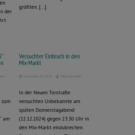
nen
größten. […]
in der
Art
i“:
Versuchter Einbruch in den
en
Mix-Markt
öder
Dezember 16, 2024
Marco Schröder
In der Neuen Torstraße
h zum
versuchten Unbekannte am
späten Donnerstagabend
i“ am
(12.12.2024) gegen 23.30 Uhr in
den Mix-Markt einzubrechen.