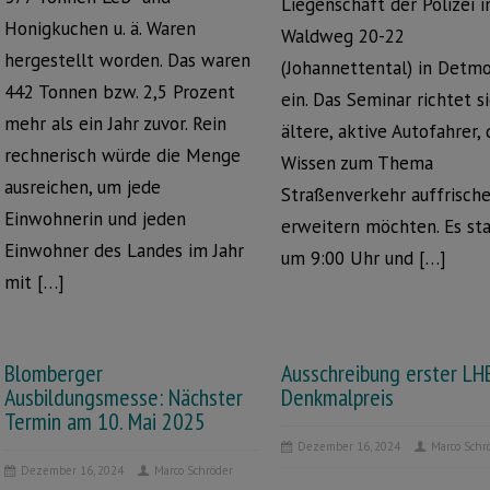
Liegenschaft der Polizei 
Honigkuchen u. ä. Waren
Waldweg 20-22
hergestellt worden. Das waren
(Johannettental) in Detm
442 Tonnen bzw. 2,5 Prozent
ein. Das Seminar richtet s
mehr als ein Jahr zuvor. Rein
ältere, aktive Autofahrer, 
rechnerisch würde die Menge
Wissen zum Thema
ausreichen, um jede
Straßenverkehr auffrisch
Einwohnerin und jeden
erweitern möchten. Es st
Einwohner des Landes im Jahr
um 9:00 Uhr und […]
mit […]
Blomberger
Ausschreibung erster LH
Ausbildungsmesse: Nächster
Denkmalpreis
Termin am 10. Mai 2025
Dezember 16, 2024
Marco Schr
Dezember 16, 2024
Marco Schröder