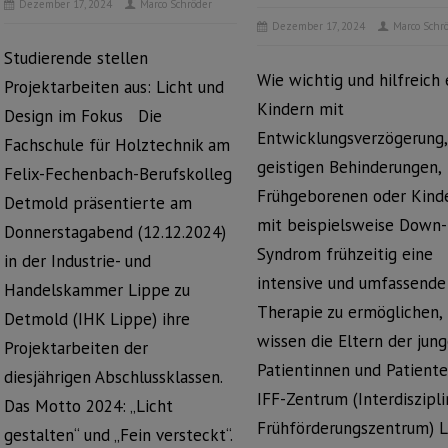
Dezember 17, 2024
Marco Schröder
Dezember 17, 2024
Marco Schr
Studierende stellen
Wie wichtig und hilfreich e
Projektarbeiten aus: Licht und
Kindern mit
Design im Fokus Die
Entwicklungsverzögerung,
Fachschule für Holztechnik am
geistigen Behinderungen,
Felix-Fechenbach-Berufskolleg
Frühgeborenen oder Kind
Detmold präsentierte am
mit beispielsweise Down-
Donnerstagabend (12.12.2024)
Syndrom frühzeitig eine
in der Industrie- und
intensive und umfassende
Handelskammer Lippe zu
Therapie zu ermöglichen,
Detmold (IHK Lippe) ihre
wissen die Eltern der jun
Projektarbeiten der
Patientinnen und Patient
diesjährigen Abschlussklassen.
IFF-Zentrum (Interdiszipli
Das Motto 2024: „Licht
Frühförderungszentrum) 
gestalten“ und „Fein versteckt“.