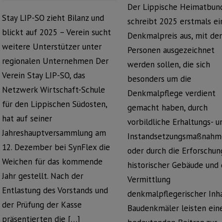
Der Lippische Heimatbun
Stay LIP-SO zieht Bilanz und
schreibt 2025 erstmals e
blickt auf 2025 – Verein sucht
Denkmalpreis aus, mit d
weitere Unterstützer unter
Personen ausgezeichnet
regionalen Unternehmen Der
werden sollen, die sich
Verein Stay LIP-SO, das
besonders um die
Netzwerk Wirtschaft-Schule
Denkmalpflege verdient
für den Lippischen Südosten,
gemacht haben, durch
hat auf seiner
vorbildliche Erhaltungs- u
Jahreshauptversammlung am
Instandsetzungsmaßnahm
12. Dezember bei SynFlex die
oder durch die Erforschun
Weichen für das kommende
historischer Gebäude und 
Jahr gestellt. Nach der
Vermittlung
Entlastung des Vorstands und
denkmalpflegerischer Inh
der Prüfung der Kasse
Baudenkmäler leisten ein
präsentierten die […]