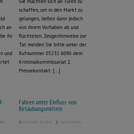
im
Sie machten sich an Türen zu
schaffen, um in den Markt zu
old
gelangen, ließen dann jedoch
ich an
von ihrem Vorhaben ab und
die ihr
flüchteten. Zeugenhinweise zur
Tat melden Sie bitte unter der
en und
Rufnummer 05231 6090 dem
artet
Kriminalkommissariat 2.
Pressekontakt: […]
B-
Fahren unter Einfluss von
Betäubungsmitteln
öder
Dezember 16, 2024
Marco Schröder