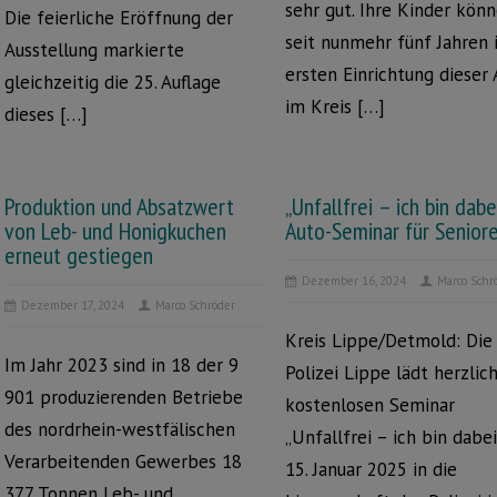
sehr gut. Ihre Kinder kön
Die feierliche Eröffnung der
seit nunmehr fünf Jahren 
Ausstellung markierte
ersten Einrichtung dieser 
gleichzeitig die 25. Auflage
im Kreis […]
dieses […]
Produktion und Absatzwert
„Unfallfrei – ich bin dabe
von Leb- und Honigkuchen
Auto-Seminar für Senior
erneut gestiegen
Dezember 16, 2024
Marco Schr
Dezember 17, 2024
Marco Schröder
Kreis Lippe/Detmold: Die
Im Jahr 2023 sind in 18 der 9
Polizei Lippe lädt herzlic
901 produzierenden Betriebe
kostenlosen Seminar
des nordrhein-westfälischen
„Unfallfrei – ich bin dabe
Verarbeitenden Gewerbes 18
15. Januar 2025 in die
377 Tonnen Leb- und