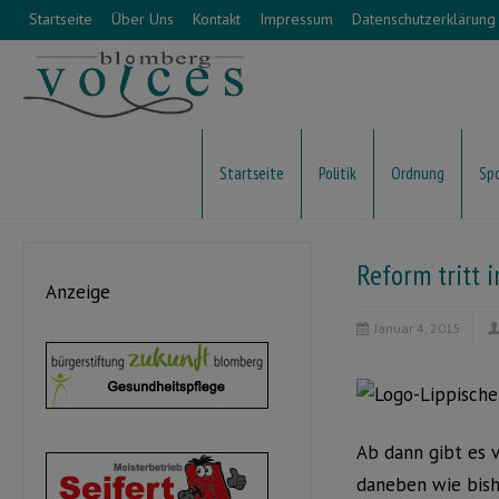
Startseite
Über Uns
Kontakt
Impressum
Datenschutzerklärung
Startseite
Politik
Ordnung
Sp
Reform tritt i
Anzeige
Januar 4, 2015
Ab dann gibt es v
daneben wie bishe