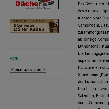
Das Gebiet der L
des Kreises Lippe
Klassen Nord (14
Gemeinden). Dazu
zusammengefasst
als einzige Geme
Lutherischen Klas
Die Leitungsgremi
Archiv
Superintendenten
Hauptmeier (Klas
Archiv
Gronemeier (Klas
der Lutherischen
beschlossen word
Salzuflen, Bösing
durch Gemeindegl