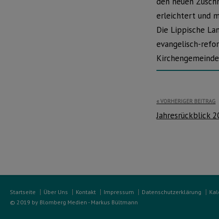
den neuen Zuschn
erleichtert und
Die Lippische La
evangelisch-refor
Kirchengemeinde
Beitragsnavi
VORHERIGER BEITRAG
Jahresrückblick 
Startseite
Über Uns
Kontakt
Impressum
Datenschutzerklärung
Kal
© 2019 by Blomberg Medien - Markus Bültmann