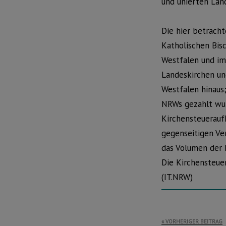
und unierten Lan
Die hier betrac
Katholischen Bis
Westfalen und im
Landeskirchen un
Westfalen hinaus;
NRWs gezahlt wur
Kirchensteuerau
gegenseitigen Ver
das Volumen der 
Die Kirchensteue
(IT.NRW)
Beitragsnavi
VORHERIGER BEITRAG