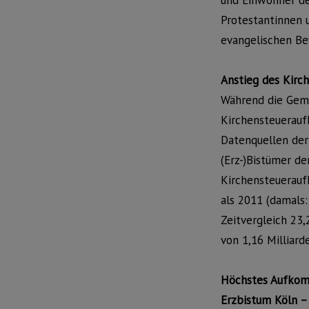
und Einwohner der
Protestantinnen 
evangelischen Be
Anstieg des Kirc
Während die Geme
Kirchensteuerauf
Datenquellen der 
(Erz-)Bistümer de
Kirchensteuerauf
als 2011 (damals:
Zeitvergleich 23
von 1,16 Milliard
Höchstes Aufkomm
Erzbistum Köln –