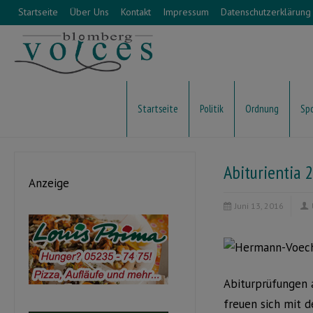
Startseite
Über Uns
Kontakt
Impressum
Datenschutzerklärung
Startseite
Politik
Ordnung
Sp
Abiturientia 
Anzeige
Juni 13, 2016
Abiturprüfungen 
freuen sich mit d