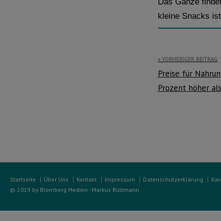
Das Ganze findet
kleine Snacks ist
Beitragsnavi
VORHERIGER BEITRAG
Preise für Nahru
Prozent höher als
Startseite
Über Uns
Kontakt
Impressum
Datenschutzerklärung
Kal
© 2019 by Blomberg Medien - Markus Bültmann