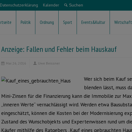
Datenschutzerklärung
Kalender
rtseite
Politik
Ordnung
Sport
Events&Kultur
Wirtschaft
Anzeige: Fallen und Fehler beim Hauskauf
Mai 26, 2016
Uwe Beissner
Wer sich beim Kauf se
blenden lässt, muss d
Mini-Zinsen für die Finanzierung kann die Immobilie zur Ma
„inneren Werte“ vernachlässigt wird. Werden etwa Bausubsta
eingeschätzt, können die Kosten bei der Modernisierung exp
Zustand des Wunschobjekts und Expertenwissen rund um die 
Käufer mithilfe des Ratgebers „Kauf eines gebrauchten Hau