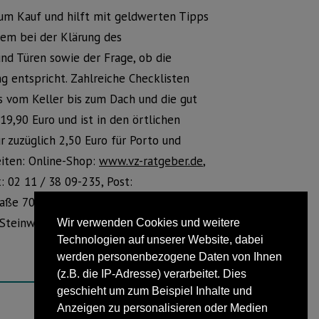
 zum Kauf und hilft mit geldwerten Tipps
dem bei der Klärung des
und Türen sowie der Frage, ob die
 entspricht. Zahlreiche Checklisten
s vom Keller bis zum Dach und die gut
9,90 Euro und ist in den örtlichen
r zuzüglich 2,50 Euro für Porto und
eiten: Online-Shop:
www.vz-ratgeber.de
,
x: 02 11 / 38 09-235, Post:
raße 70, 40225 Düsseldorf.Sie können
 Steinweg bestellen. Das kompetente
Wir verwenden Cookies und weitere
Technologien auf unserer Website, dabei
werden personenbezogene Daten von Ihnen
(z.B. die IP-Adresse) verarbeitet. Dies
geschieht um zum Beispiel Inhalte und
Anzeigen zu personalisieren oder Medien