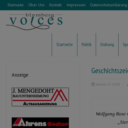
Startseite
Über Uns
Kontakt
Impressum
Datenschutzerklärung
Startseite
Politik
Ordnung
Sp
Geschichtszei
Anzeige
Januar 17, 2018
Wolfgang Rose v
„Ste