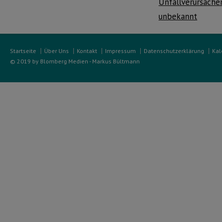
Unfallverursache
unbekannt
Startseite
Über Uns
Kontakt
Impressum
Datenschutzerklärung
Kal
© 2019 by Blomberg Medien - Markus Bültmann