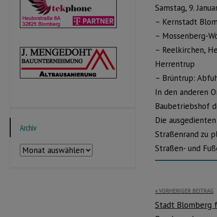
Samstag, 9. Janua
– Kernstadt Blom
– Mossenberg-Wö
– Reelkirchen, H
Herrentrup
– Brüntrup: Abfuh
In den anderen O
Baubetriebshof d
Die ausgedienten
Archiv
Straßenrand zu pl
Straßen- und Fuß
Archiv
Beitragsnavi
VORHERIGER BEITRAG
Stadt Blomberg f