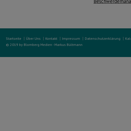
Beschwerdemana
Startseite
Über Uns
Kontakt
Impressum
Datenschutzerklärung
Kal
© 2019 by Blomberg Medien - Markus Bültmann