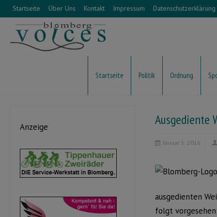
Startseite
Über Uns
Kontakt
Impressum
Datenschutzerklärung
Startseite
Politik
Ordnung
Sp
Ausgediente 
Anzeige
Januar 5, 2016
ausgedienten Wei
folgt vorgesehen