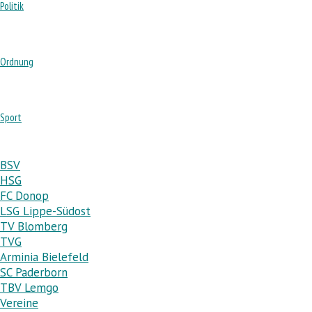
Politik
Ordnung
Sport
BSV
HSG
FC Donop
LSG Lippe-Südost
TV Blomberg
TVG
Arminia Bielefeld
SC Paderborn
TBV Lemgo
Vereine