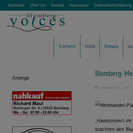
Startseite
Über Uns
Kontakt
Impressum
Datenschutzerklärung
Startseite
Politik
Ordnung
Sp
Blomberg- Me
Anzeige
September 5, 2016
„Hauskonzert im 
brachten den Blu