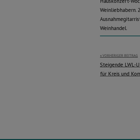
Hauskonzert-Woche
Weinliebhabern. 
Ausnahmegitarrist
Weinhandel.
Beitragsnavi
VORHERIGER BEITRAG
Steigende LWL-U
für Kreis und K