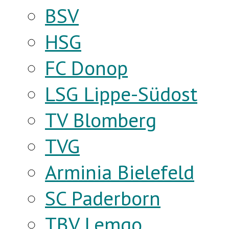
BSV
HSG
FC Donop
LSG Lippe-Südost
TV Blomberg
TVG
Arminia Bielefeld
SC Paderborn
TBV Lemgo