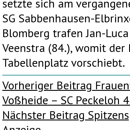
setzte sich am vergangen
SG Sabbenhausen-Elbrinxe
Blomberg trafen Jan-Luca 
Veenstra (84.), womit der
Tabellenplatz vorschiebt.
Beitragsnavigation
Vorheriger Beitrag
Frauen
Voßheide – SC Peckeloh 4:
Nächster Beitrag
Spitzensp
Anzeige