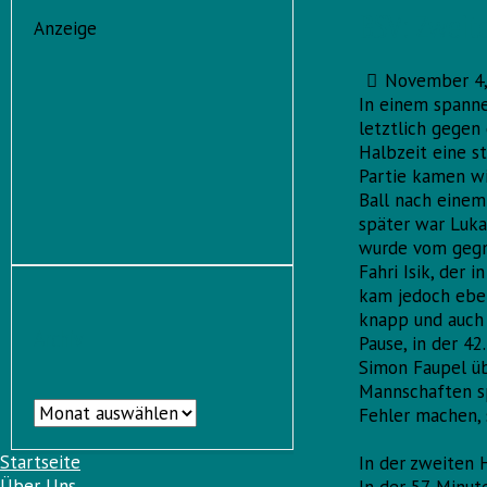
BSV: Zweit
Anzeige
November 4,
In einem spanne
letztlich gegen
Halbzeit eine st
Partie kamen wi
Ball nach einem
später war Lukas
wurde vom gegne
Fahri Isik, der 
kam jedoch eben
knapp und auch 
Archiv
Pause, in der 42
Simon Faupel üb
Mannschaften sp
Archiv
Fehler machen, 
Startseite
In der zweiten 
Über Uns