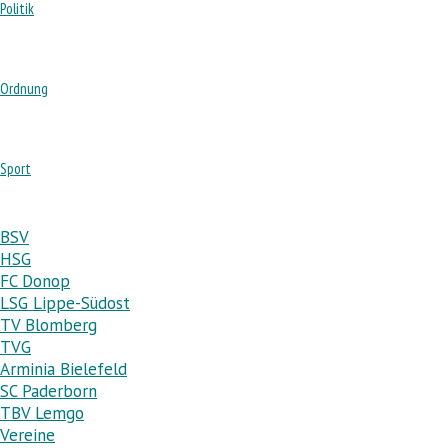
Politik
Ordnung
Sport
BSV
HSG
FC Donop
LSG Lippe-Südost
TV Blomberg
TVG
Arminia Bielefeld
SC Paderborn
TBV Lemgo
Vereine