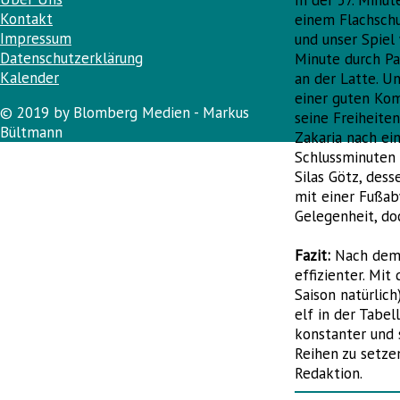
In der 57. Minut
Kontakt
einem Flachschu
Impressum
und unser Spiel
Datenschutzerklärung
Minute durch Pa
Kalender
an der Latte. U
einer guten Kom
© 2019 by Blomberg Medien - Markus
seine Freiheiten
Bültmann
Zakaria nach ei
Schlussminuten 
Silas Götz, des
mit einer Fußab
Gelegenheit, doc
Fazit:
Nach dem 
effizienter. Mit
Saison natürlich
elf in der Tabe
konstanter und 
Reihen zu setze
Redaktion.