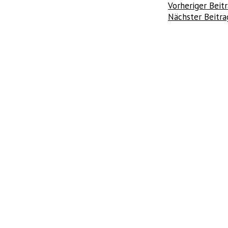
Beitragsnav
Vorheriger Beit
Nächster Beitr