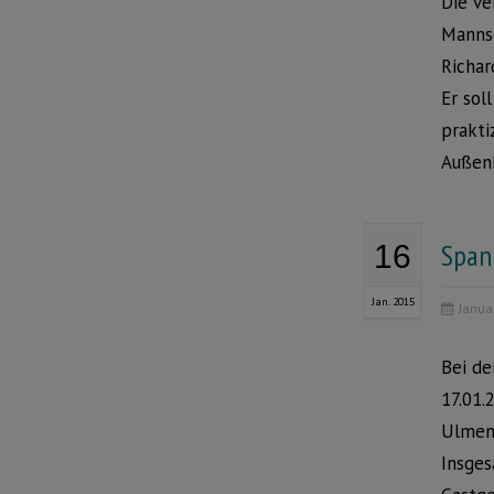
Die ve
Mannsc
Richar
Er sol
prakti
Außenh
Spann
16
Jan. 2015
Janua
Bei de
17.01.
Ulmena
Insges