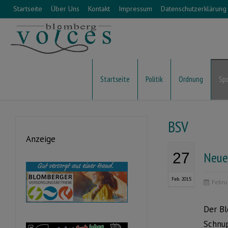
Startseite
Über Uns
Kontakt
Impressum
Datenschutzerklärung
Startseite
Politik
Ordnung
Sp
BSV
Anzeige
Neue
27
Feb. 2015
Febru
Der Bl
Schnup