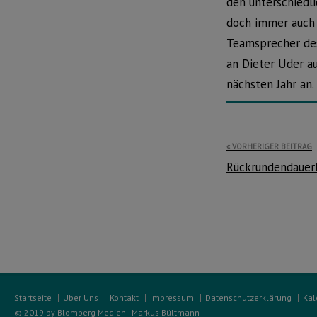
den unterschiedl
doch immer auch
Teamsprecher des
an Dieter Uder au
nächsten Jahr an.
Beitragsnavi
VORHERIGER BEITRAG
Rückrundendauerk
Startseite
Über Uns
Kontakt
Impressum
Datenschutzerklärung
Kal
© 2019 by Blomberg Medien - Markus Bültmann