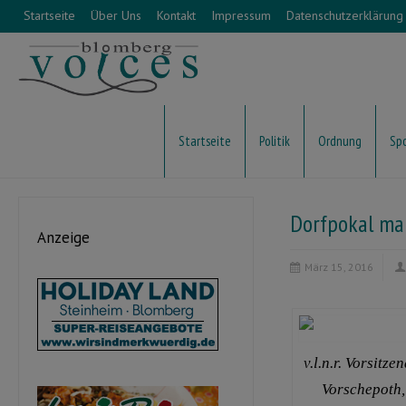
Startseite
Über Uns
Kontakt
Impressum
Datenschutzerklärung
Startseite
Politik
Ordnung
Sp
Dorfpokal ma
Anzeige
März 15, 2016
v.l.n.r. Vorsitz
Vorschepoth,