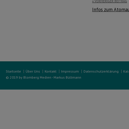
Beitragsnavi
VORHERIGER BEITRAG
Infos zum Atomau
Startseite
Über Uns
Kontakt
Impressum
Datenschutzerklärung
Kal
© 2019 by Blomberg Medien - Markus Bültmann