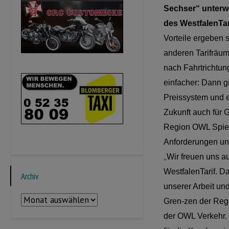
Sechser“ unterwe
des WestfalenTa
Vorteile ergeben 
anderen Tarifräum
nach Fahrtrichtung
einfacher: Dann g
Preissystem und e
Zukunft auch für 
Region OWL Spiel
Anforderungen un
„
Wir freuen uns a
WestfalenTarif. Da
Archiv
unserer Arbeit und
Archiv
Gren-zen der Regi
der OWL Verkehr. 