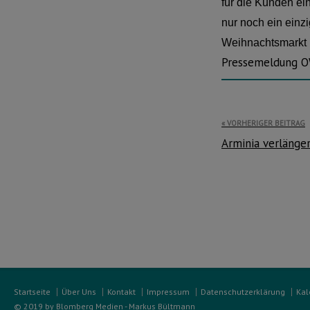
für die Kunden ei
nur noch ein einz
Weihnachtsmarkt 
Pressemeldung 
Beitragsnavi
VORHERIGER BEITRAG
Arminia verlänge
Startseite
Über Uns
Kontakt
Impressum
Datenschutzerklärung
Kal
© 2019 by Blomberg Medien - Markus Bültmann