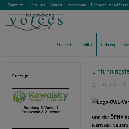
Startseite
Über Uns
Kontakt
Impressum
Datenschutzerklärung
Startseite
Politik
Ordnung
Sp
Einführungste
Anzeige
Juli 11, 2016
und der ÖPNV dam
Kern der Neuerun