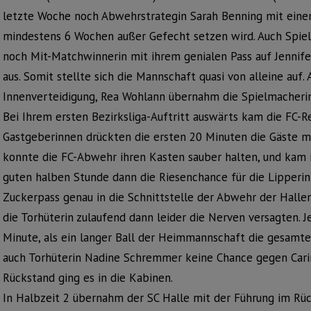
letzte Woche noch Abwehrstrategin Sarah Benning mit einem 
mindestens 6 Wochen außer Gefecht setzen wird. Auch Spie
noch Mit-Matchwinnerin mit ihrem genialen Pass auf Jennifer
aus. Somit stellte sich die Mannschaft quasi von alleine auf. A
Innenverteidigung, Rea Wohlann übernahm die Spielmacherin
Bei Ihrem ersten Bezirksliga-Auftritt auswärts kam die FC-Re
Gastgeberinnen drückten die ersten 20 Minuten die Gäste mit
konnte die FC-Abwehr ihren Kasten sauber halten, und kam ih
guten halben Stunde dann die Riesenchance für die Lipperin
Zuckerpass genau in die Schnittstelle der Abwehr der Hallen
die Torhüterin zulaufend dann leider die Nerven versagten. Je
Minute, als ein langer Ball der Heimmannschaft die gesamt
auch Torhüterin Nadine Schremmer keine Chance gegen Carin
Rückstand ging es in die Kabinen.
In Halbzeit 2 übernahm der SC Halle mit der Führung im Rü