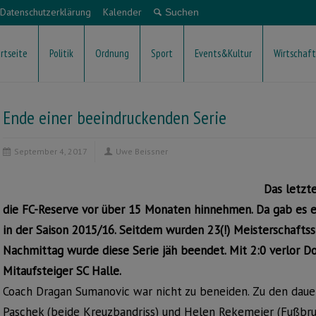
Datenschutzerklärung
Kalender
rtseite
Politik
Ordnung
Sport
Events&Kultur
Wirtschaft
Ende einer beeindruckenden Serie
September 4, 2017
Uwe Beissner
Das letzt
die FC-Reserve vor über 15 Monaten hinnehmen. Da gab es 
in der Saison 2015/16. Seitdem wurden 23(!) Meisterschaftss
Nachmittag wurde diese Serie jäh beendet. Mit 2:0 verlor Do
Mitaufsteiger SC Halle.
Coach Dragan Sumanovic war nicht zu beneiden. Zu den dauer
Paschek (beide Kreuzbandriss) und Helen Rekemeier (Fußbruc