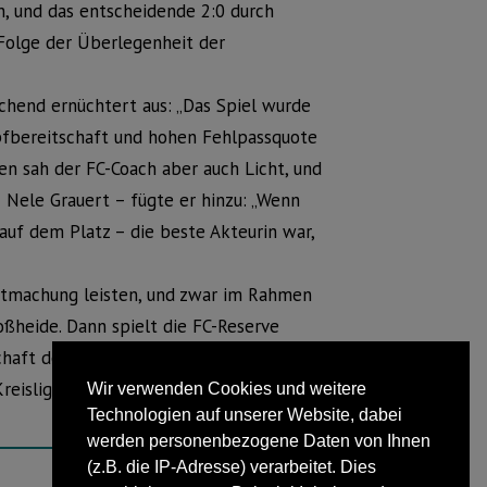
, und das entscheidende 2:0 durch
 Folge der Überlegenheit der
echend ernüchtert aus: „Das Spiel wurde
mpfbereitschaft und hohen Fehlpassquote
en sah der FC-Coach aber auch Licht, und
Nele Grauert – fügte er hinzu: „Wenn
 auf dem Platz – die beste Akteurin war,
utmachung leisten, und zwar im Rahmen
oßheide. Dann spielt die FC-Reserve
haft des Herforder SV. Auch die erste
Kreisliga-Saison gegen den SV
Wir verwenden Cookies und weitere
Technologien auf unserer Website, dabei
werden personenbezogene Daten von Ihnen
(z.B. die IP-Adresse) verarbeitet. Dies