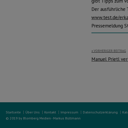
gibt Tipps zum V
Der ausführliche 
www.test.de/erka
Pressemeldung St
Beitragsnavi
VORHERIGER BEITRAG
Manuel Prietl ve
Startseite
Über Uns
Kontakt
Impressum
Datenschutzerklärung
Kal
© 2019 by Blomberg Medien - Markus Bültmann