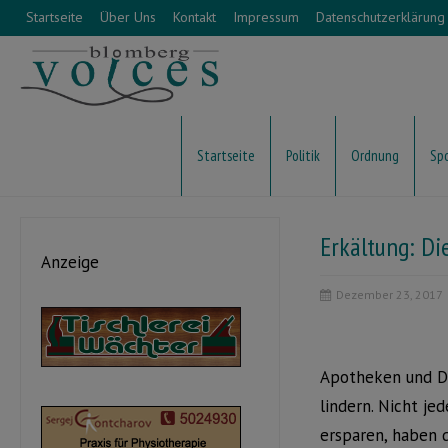
Startseite
Über Uns
Kontakt
Impressum
Datenschutzerklärung
Startseite
Politik
Ordnung
Sp
Erkältung: Di
Anzeige
Dezember 23, 2017
Apotheken und Dr
lindern. Nicht je
ersparen, haben 