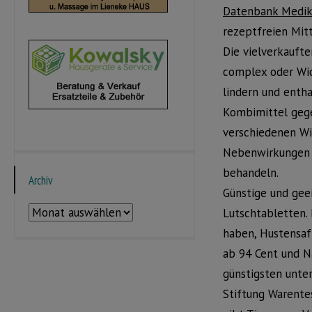
Datenbank Medik
rezeptfreien Mit
Die vielverkauft
complex oder Wic
lindern und enth
Kombimittel gegen
verschiedenen Wir
Nebenwirkungen e
behandeln.
Archiv
Günstige und gee
Archiv
Lutschtabletten.
haben, Hustensaft
ab 94 Cent und Na
günstigsten unter
Stiftung Warente