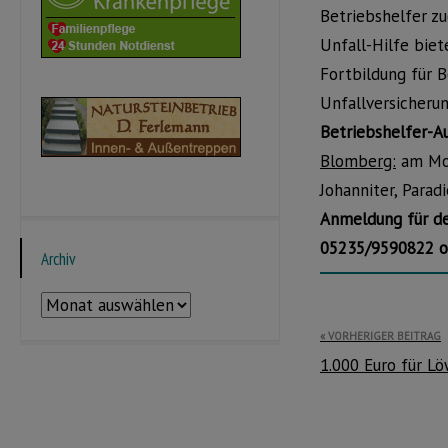
Betriebshelfer zu
Unfall-Hilfe biet
Fortbildung für 
Unfallversicheru
Betriebshelfer-A
Blomberg:
am Mon
Johanniter, Parad
Anmeldung für den
05235/9590822 o
Archiv
Archiv
Beitragsnavi
VORHERIGER BEITRAG
1.000 Euro für 