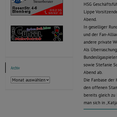
HSG Geschäftsfüh
Lippe Vorsitzend
Abend.
In geselliger Ru
und der Fan-Alli
andere private W
Als Überraschung
Bundesligaspieler
sowie Stefanie S
Archiv
Abend ab.
Archiv
Die Fanbase der 
den offenen Stam
bereits gleich zu
man sich in „Katj