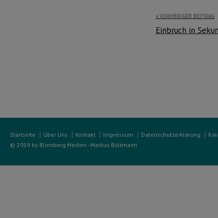
Beitragsnavi
VORHERIGER BEITRAG
Einbruch in Sekun
Startseite
Über Uns
Kontakt
Impressum
Datenschutzerklärung
Kal
© 2019 by Blomberg Medien - Markus Bültmann