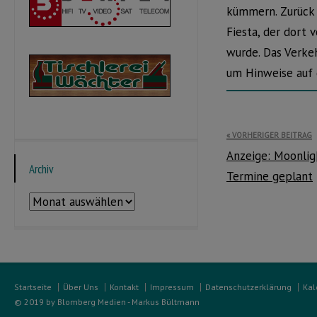
kümmern. Zurück 
Fiesta, der dort
wurde. Das Verke
um Hinweise auf 
Beitragsnavi
VORHERIGER BEITRAG
Anzeige: Moonlig
Archiv
Termine geplant
Archiv
Startseite
Über Uns
Kontakt
Impressum
Datenschutzerklärung
Kal
© 2019 by Blomberg Medien - Markus Bültmann