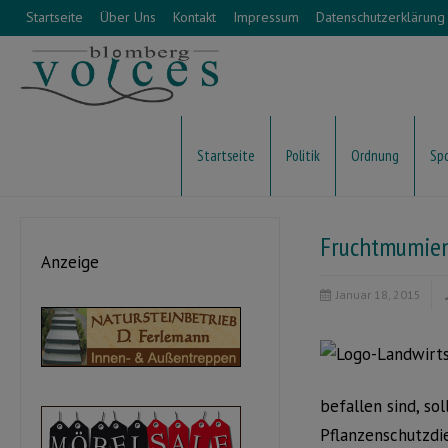
Startseite
Über Uns
Kontakt
Impressum
Datenschutzerklärung
Startseite
Politik
Ordnung
Sp
Fruchtmumien
Anzeige
Januar 18, 2015
befallen sind, so
Pflanzenschutzdi