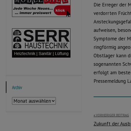
Die Erreger der M
verdorrten Frücht
Ansteckungsgefah
aufweisen, beson
Symptome der Mon
ringförmig angeo
Obstlager kann d
sogenannten Schw
erfolgt am beste
Pressemeldung 
Archiv
Archiv
Beitragsnavi
VORHERIGER BEITRAG
Zukunft der Ausb