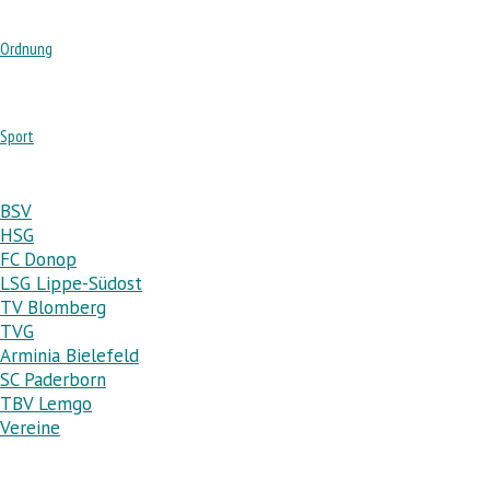
Ordnung
Sport
BSV
HSG
FC Donop
LSG Lippe-Südost
TV Blomberg
TVG
Arminia Bielefeld
SC Paderborn
TBV Lemgo
Vereine