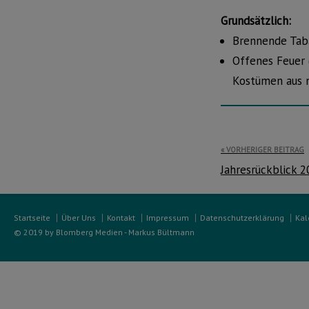
Grundsätzlich:
Brennende Taba
Offenes Feuer 
Kostümen aus 
Beitragsnavi
VORHERIGER BEITRAG
Jahresrückblick 
Startseite
Über Uns
Kontakt
Impressum
Datenschutzerklärung
Kal
© 2019 by Blomberg Medien - Markus Bültmann