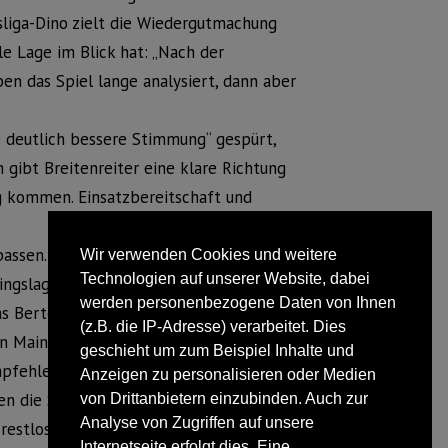
liga-Dino zielt die Wiedergutmachung
le Lage im Blick hat: „Nach der
en das Spiel lange analysiert, dann aber
ne deutlich bessere Stimmung“ gespürt,
 gibt Breitenreiter eine klare Richtung
lg kommen. Einsatzbereitschaft und
passen. Neben Offensivspieler Marvin
Wir verwenden Cookies und weitere
Technologien auf unserer Website, dabei
ingslager in der Türkei schon wieder im
werden personenbezogene Daten von Ihnen
s Bertels und Torwart Daniel Lück aus.
(z.B. die IP-Adresse) verarbeitet. Dies
n Mainz Chancen, sich im Training für
geschieht um zum Beispiel Inhalte und
mpfehlen.
Anzeigen zu personalisieren oder Medien
n die SCP-Kicker in jedem Fall bauen.
von Drittanbietern einzubinden. Auch zur
Analyse von Zugriffen auf unsere
restlos ausverkauft.
Internetseite erfolgt dies. Eine