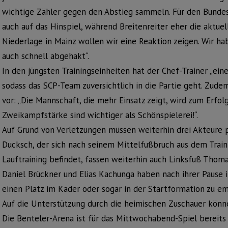
wichtige Zähler gegen den Abstieg sammeln. Für den Bundes
auch auf das Hinspiel, während Breitenreiter eher die aktuel
Niederlage in Mainz wollen wir eine Reaktion zeigen. Wir hab
auch schnell abgehakt“.
In den jüngsten Trainingseinheiten hat der Chef-Trainer „ei
sodass das SCP-Team zuversichtlich in die Partie geht. Zudem
vor: „Die Mannschaft, die mehr Einsatz zeigt, wird zum Erfo
Zweikampfstärke sind wichtiger als Schönspielerei!“.
Auf Grund von Verletzungen müssen weiterhin drei Akteure 
Ducksch, der sich nach seinem Mittelfußbruch aus dem Train
Lauftraining befindet, fassen weiterhin auch Linksfuß Thoma
Daniel Brückner und Elias Kachunga haben nach ihrer Pause i
einen Platz im Kader oder sogar in der Startformation zu e
Auf die Unterstützung durch die heimischen Zuschauer könne
Die Benteler-Arena ist für das Mittwochabend-Spiel bereits 