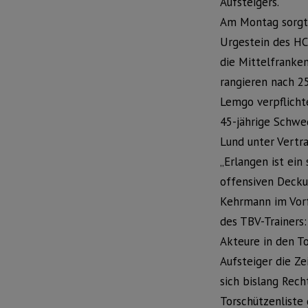
Aufsteigers.
Am Montag sorgte
Urgestein des HC
die Mittelfranke
rangieren nach 25
Lemgo verpflicht
45-jährige Schwe
Lund unter Vertra
„Erlangen ist ein
offensiven Decku
Kehrmann im Vorfe
des TBV-Trainers:
Akteure in den T
Aufsteiger die Ze
sich bislang Rec
Torschützenliste g