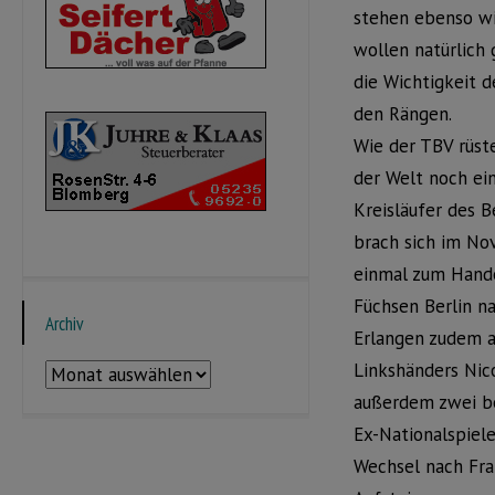
stehen ebenso wi
wollen natürlich 
die Wichtigkeit d
den Rängen.
Wie der TBV rüst
der Welt noch ei
Kreisläufer des B
brach sich im No
einmal zum Hand
Füchsen Berlin na
Archiv
Erlangen zudem a
Linkshänders Nic
Archiv
außerdem zwei be
Ex-Nationalspiele
Wechsel nach Fra