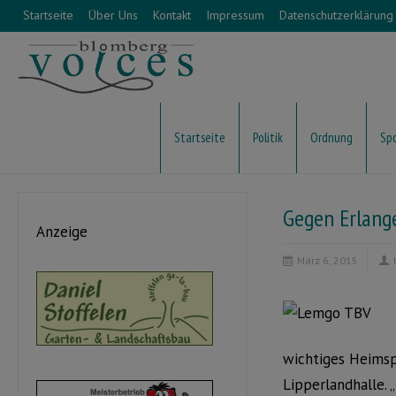
Startseite
Über Uns
Kontakt
Impressum
Datenschutzerklärung
Startseite
Politik
Ordnung
Sp
Gegen Erlang
Anzeige
März 6, 2015
wichtiges Heimsp
Lipperlandhalle. 