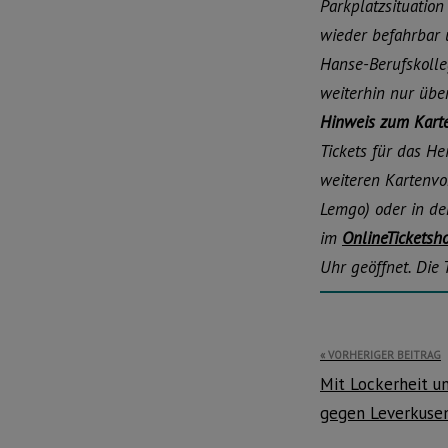
Parkplatzsituation
wieder befahrbar 
Hanse-Berufskolle
weiterhin nur über
Hinweis zum Kart
Tickets für das He
weiteren Kartenvor
Lemgo) oder in de
im
OnlineTicketsh
Uhr geöffnet. Die
Beitragsnavi
VORHERIGER BEITRAG
Mit Lockerheit u
gegen Leverkuse