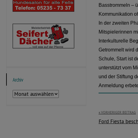
Basstrommeln – üb
Kommunikation o
In der zweiten Ph
Mitspielerinnen m
Interkulturelle B
Getrommelt wird 
Schule, Start ist d
unterstützt vom M
und der Stiftung d
Archiv
Anmeldung erbete
Archiv
Beitragsnavi
VORHERIGER BEITRAG
Ford Fiesta besc