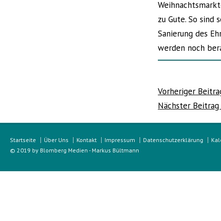
Weihnachtsmarkt
zu Gute. So sind 
Sanierung des Eh
werden noch ber
Beitragsnavi
Vorheriger Beitra
Nächster Beitra
Startseite
Über Uns
Kontakt
Impressum
Datenschutzerklärung
Kal
© 2019 by Blomberg Medien - Markus Bültmann