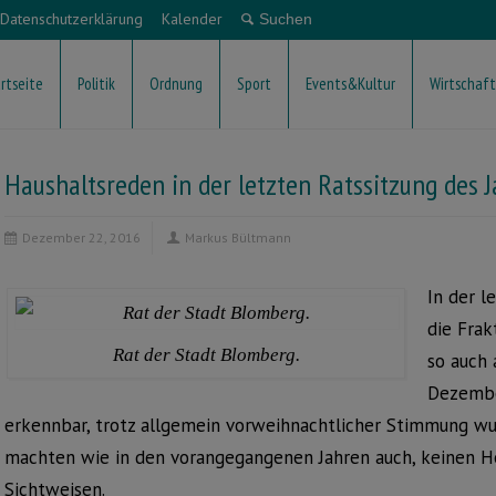
Datenschutzerklärung
Kalender
rtseite
Politik
Ordnung
Sport
Events&Kultur
Wirtschaft
Haushaltsreden in der letzten Ratssitzung des J
Dezember 22, 2016
Markus Bültmann
In der l
die Frak
Rat der Stadt Blomberg.
so auch
Dezembe
erkennbar, trotz allgemein vorweihnachtlicher Stimmung wu
machten wie in den vorangegangenen Jahren auch, keinen He
Sichtweisen.