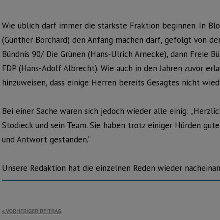
Wie üblich darf immer die stärkste Fraktion beginnen. In Bl
(Günther Borchard) den Anfang machen darf, gefolgt von de
Bündnis 90/ Die Grünen (Hans-Ulrich Arnecke), dann Freie B
FDP (Hans-Adolf Albrecht). Wie auch in den Jahren zuvor er
hinzuweisen, dass einige Herren bereits Gesagtes nicht wied
Bei einer Sache waren sich jedoch wieder alle einig: „Herz
Stodieck und sein Team. Sie haben trotz einiger Hürden gut
und Antwort gestanden.“
Unsere Redaktion hat die einzelnen Reden wieder nacheinan
Beitragsnavigation
VORHERIGER BEITRAG