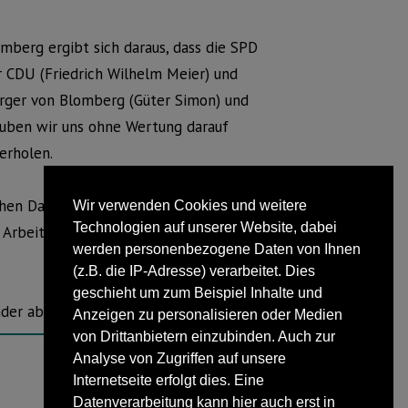
omberg ergibt sich daraus, dass die SPD
r CDU (Friedrich Wilhelm Meier) und
ürger von Blomberg (Güter Simon) und
lauben wir uns ohne Wertung darauf
erholen.
lichen Dank an unseren Kämmerer Rolf
Wir verwenden Cookies und weitere
Technologien auf unserer Website, dabei
e Arbeit geleistet und uns immer Rede
werden personenbezogene Daten von Ihnen
(z.B. die IP-Adresse) verarbeitet. Dies
geschieht um zum Beispiel Inhalte und
der abgebildet.
Anzeigen zu personalisieren oder Medien
von Drittanbietern einzubinden. Auch zur
Analyse von Zugriffen auf unsere
Internetseite erfolgt dies. Eine
NÄCHSTER BEITRAG
Datenverarbeitung kann hier auch erst in