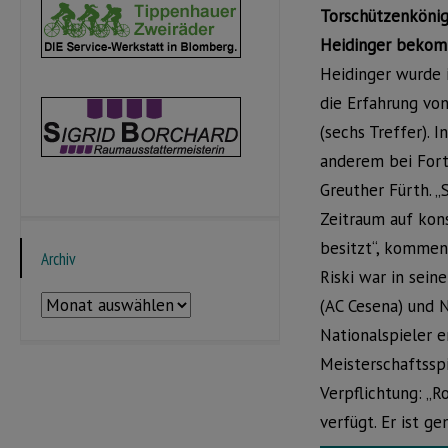
Torschützenkönig 
Heidinger bekomm
Heidinger wurde 
die Erfahrung vo
(sechs Treffer). 
anderem bei Fortu
Greuther Fürth. „
Zeitraum auf kon
besitzt“, kommen
Archiv
Riski war in sein
Archiv
(AC Cesena) und 
Nationalspieler e
Meisterschaftsspi
Verpflichtung: „R
verfügt. Er ist g