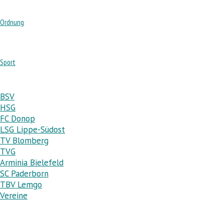
Ordnung
Sport
BSV
HSG
FC Donop
LSG Lippe-Südost
TV Blomberg
TVG
Arminia Bielefeld
SC Paderborn
TBV Lemgo
Vereine