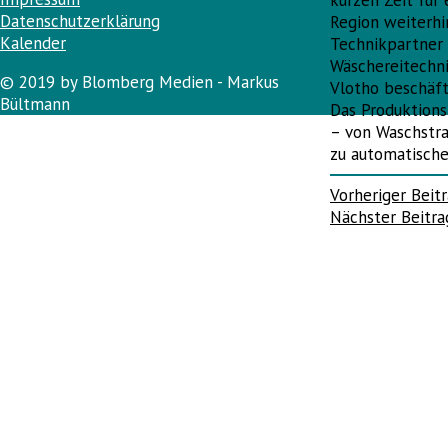
kurzen Zeit für
Datenschutzerklärung
Region weiterhi
Kalender
Technikpartner 
Wäschereitechni
© 2019 by Blomberg Medien - Markus
Vlotho beschäft
Bültmann
Das Produktion
– von Waschstra
zu automatische
Beitragsnav
Vorheriger Beit
Nächster Beitr