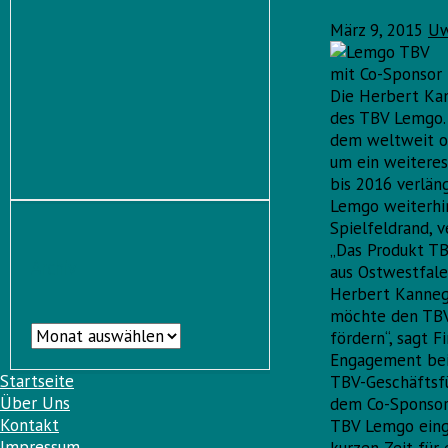
März 9, 2015
Uw
mit Co-Sponsor
Die Herbert Ka
des TBV Lemgo. 
dem weltweit op
um ein weiteres
bis 2016 verlän
Lemgo weiterhi
Spielfeldrand, v
„Das Produkt TB
Archiv
aus Ostwestfal
Herbert Kannegi
möchte den TBV
Archiv
fördern“, sagt 
Engagement beim
Startseite
TBV-Geschäftsfü
Über Uns
dem Co-Sponsor
Kontakt
TBV Lemgo einges
Impressum