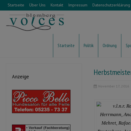
Startseite
Über Uns
Kontakt
Impressum
Datenschutzerklärung
Startseite
Politik
Ordnung
Sp
Herbstmeister
Anzeige
November 17, 2016