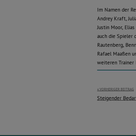
Im Namen der Red
Andrey Kraft, Jul
Justin Moor, Elia
auch die Spieler 
Rautenberg, Benn
Rafael Maaßen un
weiteren Trainer
Beitragsnavi
VORHERIGER BEITRAG
Steigender Bedar