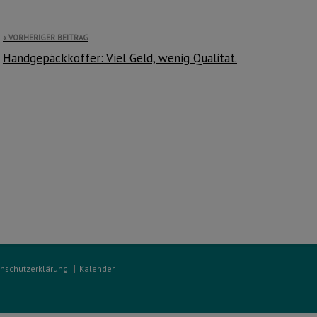
Beitragsnavigation
VORHERIGER BEITRAG
Handgepäckkoffer: Viel Geld, wenig Qualität.
nschutzerklärung
Kalender