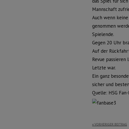
das Spiel für sic
Mannschaft zufri
Auch wenn keine 
genommen werden 
Spielende.
Gegen 20 Uhr bra
Auf der Rückfahr
Revue passieren l
Letzte war.
Ein ganz besonde
sicher und beste
Quelle: HSG Fan-
Beitragsnavi
VORHERIGER BEITRAG