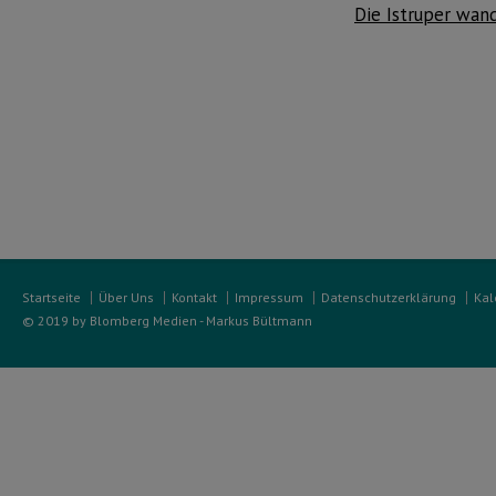
Die Istruper wan
Startseite
Über Uns
Kontakt
Impressum
Datenschutzerklärung
Kal
© 2019 by Blomberg Medien - Markus Bültmann