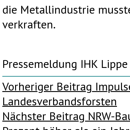
die Metallindustrie mus
verkraften.
Pressemeldung IHK Lippe
Beitragsnavigation
Vorheriger Beitrag
Impulse
Landesverbandsforsten
Nächster Beitrag
NRW-Bau