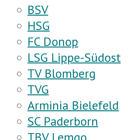
BSV
HSG
FC Donop
LSG Lippe-Südost
TV Blomberg
TVG
Arminia Bielefeld
SC Paderborn
TBV Lemgo