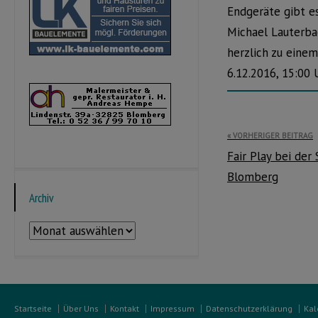
Endgeräte gibt e
Michael Lauterba
herzlich zu eine
6.12.2016, 15:00 U
Beitragsnavi
VORHERIGER BEITRAG
Fair Play bei der
Blomberg
Archiv
Archiv
Startseite
Über Uns
Kontakt
Impressum
Datenschutzerklärung
Kal