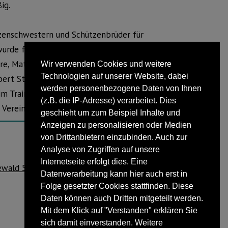
ig.
zenschwestern und Schützenbrüder für
urde für 55 jährige Mitgliedschaft,
e, Matthias Richter für 15 Jahre, Birgit
Wir verwenden Cookies und weitere
Technologien auf unserer Website, dabei
ert Strate für 10 jährige Mitgliedschaft
werden personenbezogene Daten von Ihnen
im Training die Höchstzahl von 400 Ring
(z.B. die IP-Adresse) verarbeitet. Dies
Vereins auf.
geschieht um zum Beispiel Inhalte und
Anzeigen zu personalisieren oder Medien
von Drittanbietern einzubinden. Auch zur
Analyse von Zugriffen auf unsere
NÄCHSTER BEITRAG
Internetseite erfolgt dies. Eine
wald 50 Jahre aktiv in der Dienstagriege
Datenverarbeitung kann hier auch erst in
Folge gesetzter Cookies stattfinden. Diese
Daten können auch Dritten mitgeteilt werden.
Mit dem Klick auf "Verstanden" erklären Sie
sich damit einverstanden. Weitere