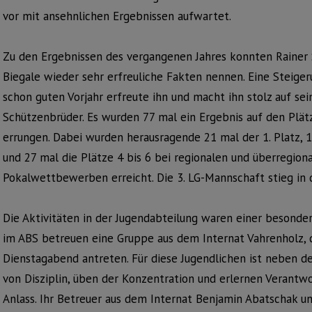
vor mit ansehnlichen Ergebnissen aufwartet.
Zu den Ergebnissen des vergangenen Jahres konnten Rainer
Biegale wieder sehr erfreuliche Fakten nennen. Eine Steig
schon guten Vorjahr erfreute ihn und macht ihn stolz auf s
Schützenbrüder. Es wurden 77 mal ein Ergebnis auf den Pl
errungen. Dabei wurden herausragende 21 mal der 1. Platz, 18
und 27 mal die Plätze 4 bis 6 bei regionalen und überregio
Pokalwettbewerben erreicht. Die 3. LG-Mannschaft stieg in di
Die Aktivitäten in der Jugendabteilung waren einer besond
im ABS betreuen eine Gruppe aus dem Internat Vahrenholz, 
Dienstagabend antreten. Für diese Jugendlichen ist neben d
von Disziplin, üben der Konzentration und erlernen Veran
Anlass. Ihr Betreuer aus dem Internat Benjamin Abatschak un