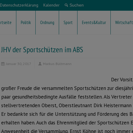
Datenschutzerklärung
Kalender
rtseite
Politik
Ordnung
Sport
Events&Kultur
Wirtschaft
JHV der Sportschützen im ABS
Januar 30, 2017
Markus Bültmann
Der Vorsi
großer Freude die versammelten Sportschützen zur diesjährig
paar gesundheitsbedingte Ausfälle feststellen. Als Vertrete
stellvertretenden Oberst, Oberstleutnant Dirk Heisterman
Er bedankte sich für die Unterstützung und Förderung des Ba
erhalten haben. Auch das Ehrenmitglied der Sportschützen E
Anwesenheit die Versammlung. Ernst Köhne ist noch immer ei