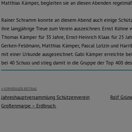
Matthias Kämper, begleiten sie an diesen Abenden regelmäß
Rainer Schramm konnte an diesem Abend auch einige Schüt
ihre langjährige Treue zum Verein auszeichnen. Ernst Köhne w
Thomas Kämper für 35 Jahre, Ernst-Heinrich Klaas für 25 Jahr
Gerken-Feldmann, Matthias Kämper, Pascal Lotzin und Harrib
mit einer Urkunde ausgezeichnet. Gabi Kämper erreichte be
bei 40 Schuss und stieg damit in die Gruppe der Top 400 des 
Beitragsnavigation
VORHERIGER BEITRAG
Jahreshauptversammlung Schützenverein
Rolf Grüne
Großenmarpe – Erdbruch.