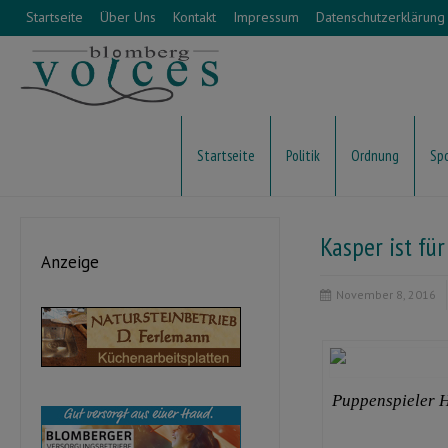
Startseite
Über Uns
Kontakt
Impressum
Datenschutzerklärung
Startseite
Politik
Ordnung
Sp
Kasper ist für
Anzeige
November 8, 2016
Puppenspieler H