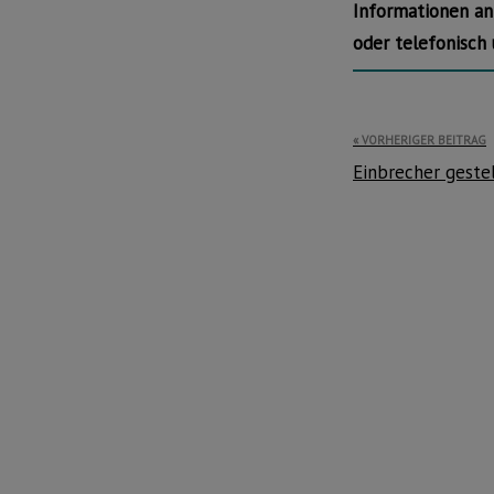
Informationen a
oder telefonisch
Beitragsnavi
VORHERIGER BEITRAG
Einbrecher gestel