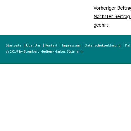
Beitragsnavi
Vorheriger Beitra
Nächster Beitra
geehrt
Startseite
Über Uns
Kontakt
Impressum
Datenschutzerklärung
Kal
© 2019 by Blomberg Medien - Markus Bültmann