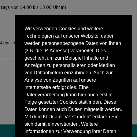
stags von 14.00 bis 15.00 Uhr im
Wir verwenden Cookies und weitere
Technologien auf unserer Website, dabei
lippe-ost.de
oder telefonisch unter 05282
werden personenbezogene Daten von Ihnen
(z.B. die IP-Adresse) verarbeitet. Dies
geschieht um zum Beispiel Inhalte und
Anzeigen zu personalisieren oder Medien
von Drittanbietern einzubinden. Auch zur
NÄCHSTER BEITRAG
Analyse von Zugriffen auf unsere
Blomberger Weihnachtskonzert
Internetseite erfolgt dies. Eine
Datenverarbeitung kann hier auch erst in
Folge gesetzter Cookies stattfinden. Diese
Daten können auch Dritten mitgeteilt werden.
Mit dem Klick auf "Verstanden" erklären Sie
sich damit einverstanden. Weitere
Informationen zur Verwendung Ihrer Daten