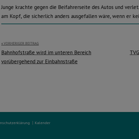
Junge krachte gegen die Beifahrerseite des Autos und verletzt
am Kopf, die sicherlich anders ausgefallen wäre, wenn er k
Beitragsnavigation
VORHERIGER BEITRAG
Bahnhofstraße wird im unteren Bereich
TVG
vorübergehend zur Einbahnstraße
nschutzerklärung
Kalender