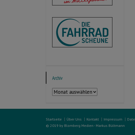
Archiv
Archiv
Startseite
Über Uns
Kontakt
Impressum
Date
© 2019 by Blomberg Medien - Markus Bültmann