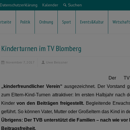
Datenschutzerklärung
Kalender
rtseite
Politik
Ordnung
Sport
Events&Kultur
Wirtschaft
Kinderturnen im TV Blomberg
November 7, 2017
Uwe Beissner
Der TV
„kinderfreundlicher Verein“
ausgezeichnet. Der Vorstand ge
zum Eltern-Kind-Turnen attraktiver: Im ersten Halbjahr nac
Kinder
von den Beiträgen freigestellt.
Begleitende Erwach
geführt. So können Vater, Mutter oder Großeltern das Kind in 
Übrigens: Der TVB unterstützt die Familien – nach wie vor 
Beitragsfreiheit.