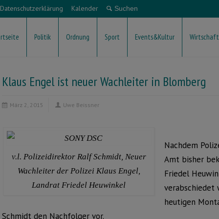
Datenschutzerklärung
Kalender
rtseite
Politik
Ordnung
Sport
Events&Kultur
Wirtschaft
Klaus Engel ist neuer Wachleiter in Blomberg
März 2, 2015
Uwe Beissner
Nachdem Poliz
v.l. Polizeidirektor Ralf Schmidt, Neuer
Amt bisher bek
Wachleiter der Polizei Klaus Engel,
Friedel Heuwin
Landrat Friedel Heuwinkel
verabschiedet 
heutigen Monta
Schmidt den Nachfolger vor.