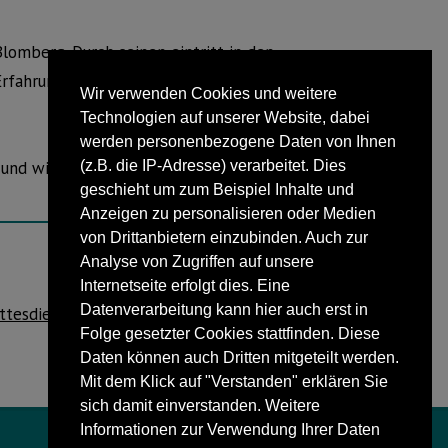
Blomberg. Durch seinen eintritt in den
h Erfahrung und bemerkenswerte
Wir verwenden Cookies und weitere
Technologien auf unserer Website, dabei
werden personenbezogene Daten von Ihnen
und wir freuen uns, ihn als Wachleiter
(z.B. die IP-Adresse) verarbeitet. Dies
geschieht um zum Beispiel Inhalte und
Anzeigen zu personalisieren oder Medien
von Drittanbietern einzubinden. Auch zur
Analyse von Zugriffen auf unsere
Internetseite erfolgt dies. Eine
NÄCHSTER BEITRAG
Datenverarbeitung kann hier auch erst in
ttesdienste zum Weltgebetstag in Lippe
Folge gesetzter Cookies stattfinden. Diese
Daten können auch Dritten mitgeteilt werden.
Mit dem Klick auf "Verstanden" erklären Sie
sich damit einverstanden. Weitere
Informationen zur Verwendung Ihrer Daten